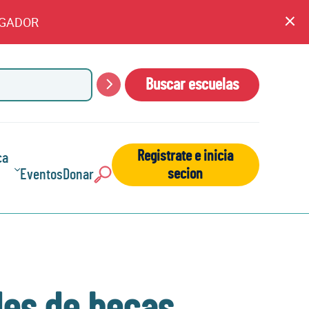
EGADOR
An
cl
Buscar escuelas
Buscar
Registrate e inicia
ca
secion
Eventos
Donar
Buscar: