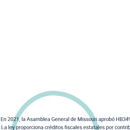
En 2021, la Asamblea General de Missouri aprobó HB34
La ley proporciona créditos fiscales estatales por contr