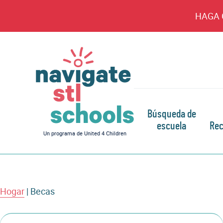
HAGA 
Búsqueda de
escuela
Rec
Navegar
Un programa de United 4 Children
por
las
escuelas
de
Hogar
|
Becas
STL