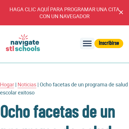
HAGA CLIC AQUÍ PARA PROGRAMAR UNA CITA
An
CON UN NAVEGADOR
cl
Inscribirse
Navegar
por
las
escuelas
de
Hogar
|
Noticias
|
Ocho facetas de un programa de salud
STL
escolar exitoso
Ocho facetas de un