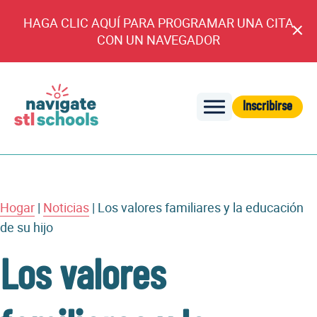
HAGA CLIC AQUÍ PARA PROGRAMAR UNA CITA
An
CON UN NAVEGADOR
cl
Inscribirse
Navegar
por
las
escuelas
de
Hogar
|
Noticias
|
Los valores familiares y la educación
STL
de su hijo
Los valores