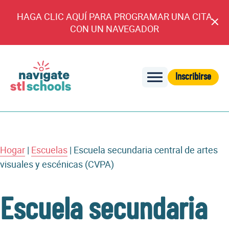
HAGA CLIC AQUÍ PARA PROGRAMAR UNA CITA
An
CON UN NAVEGADOR
cl
Inscribirse
Navegar
por
las
escuelas
de
Hogar
|
Escuelas
|
Escuela secundaria central de artes
STL
visuales y escénicas (CVPA)
Escuela secundaria