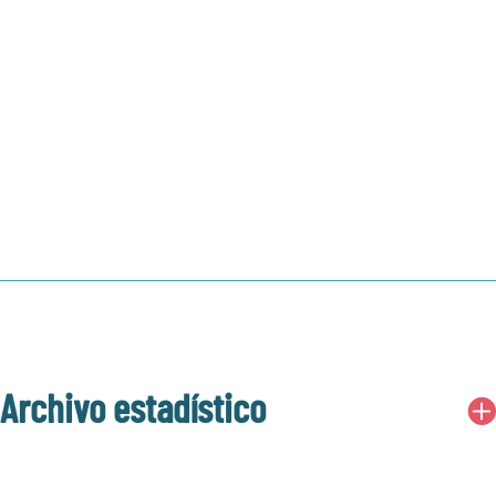
judicial o prueba de tutela
(si corresponde)
Sellos Kacy
Archivo estadístico