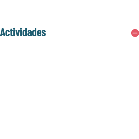
Actividades
Club de Ajedrez
Girl Scouts
Club de cocina
Escritura creativa
Robótica
Baloncesto
Animadoras
Club PASO
Atletismo
Vóleibol