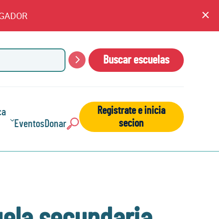
EGADOR
An
cl
Buscar escuelas
Buscar
Registrate e inicia
ca
secion
Eventos
Donar
Buscar: