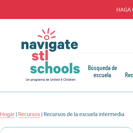
HAGA 
Búsqueda de
escuela
Rec
Navegar
Un programa de United 4 Children
por
las
escuelas
de
Hogar
|
Recursos
STL
|
Recursos de la escuela intermedia